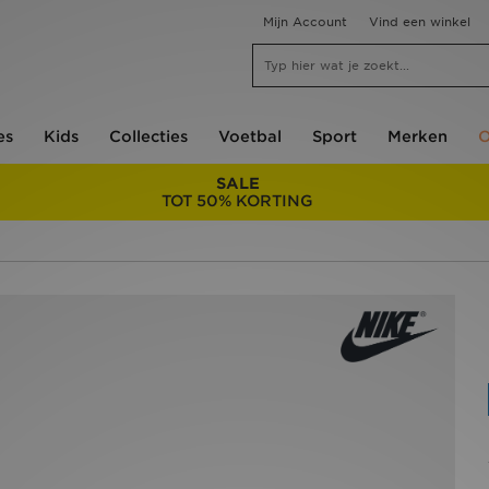
Mijn Account
Vind een winkel
es
Kids
Collecties
Voetbal
Sport
Merken
O
SALE
TOT 50% KORTING