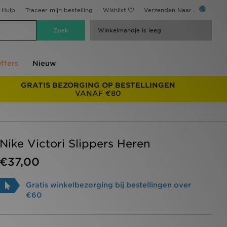
Hulp
Traceer mijn bestelling
Wishlist
Verzenden Naar...
Winkelmandje is leeg
ffers
Nieuw
GRATIS BEZORGING OP BESTELLINGEN
VANAF €80
Nike Victori Slippers Heren
€37,00
Gratis winkelbezorging bij bestellingen over
€60