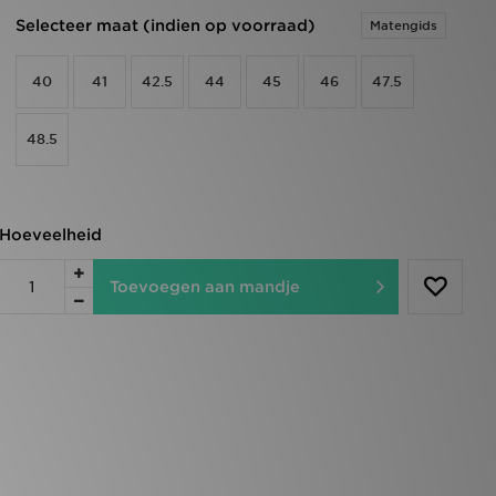
Selecteer maat (indien op voorraad)
Matengids
40
41
42.5
44
45
46
47.5
48.5
Hoeveelheid
Toevoegen aan mandje