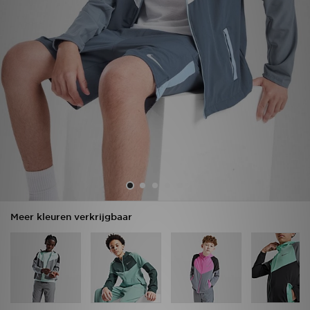
Vind een winkel
Bestelling traceren
Mijn JD
Klantenservice
Download de app
Wie wij zijn
Meer kleuren verkrijgbaar