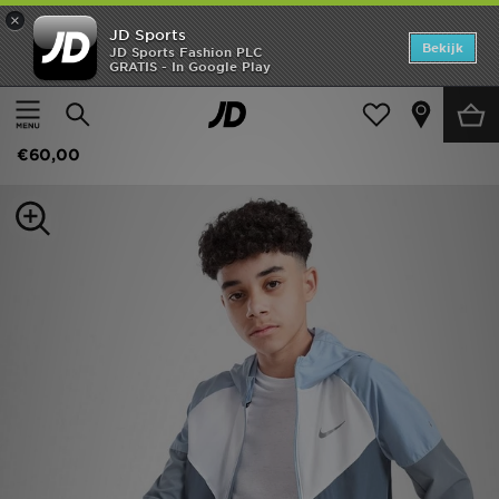
×
JD Sports
Home
Bekijk
JD Sports Fashion PLC
GRATIS - In Google Play
Thuis
Kids
Junior Kleding (8-15 jaar)
Jassen
Offers
Nike Miler Colourblock Jacket Junior
New In
€60,00
Heren
Dames
Kids
Collecties
Voetbal
Sports
Merken