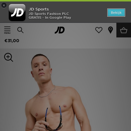
×
JD Sports
Home
Bekijk
JD Sports Fashion PLC
GRATIS - In Google Play
Thuis
Heren
Herenkleding
Zwemkleding
Offers
Nike Core Swim Shorts
New In
€31,00
Heren
Dames
Kids
Collecties
Voetbal
Sports
Merken