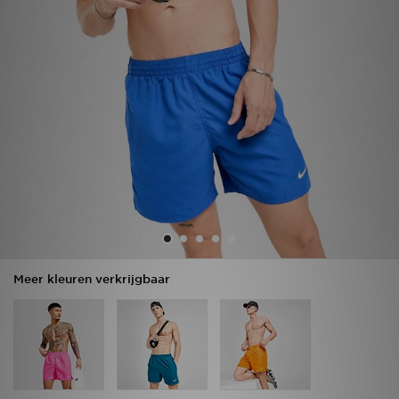
Vind een winkel
Bestelling traceren
Mijn JD
Klantenservice
Download de app
Wie wij zijn
Meer kleuren verkrijgbaar