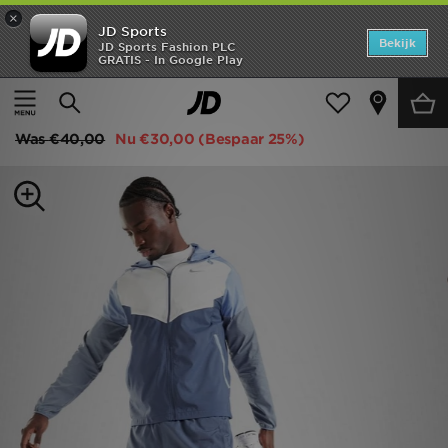
×
JD Sports
Home
Bekijk
JD Sports Fashion PLC
GRATIS - In Google Play
Thuis
Heren
Herenkleding
Sportkleding
Offers
Nike Challenger 7" Shorts
New In
Was
€40,00
Nu
€30,00
(Bespaar 25%)
Heren
Dames
Kids
Collecties
Voetbal
Sports
Merken