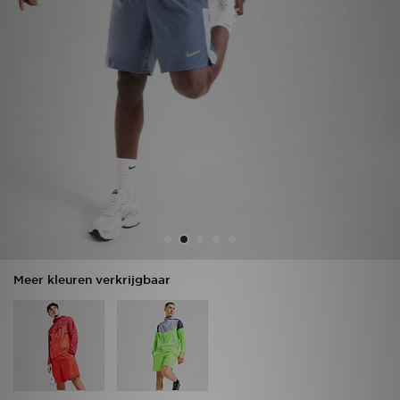
Vind een winkel
Bestelling traceren
Mijn JD
Klantenservice
Download de app
Wie wij zijn
Meer kleuren verkrijgbaar