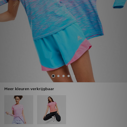
Vind een winkel
Bestelling traceren
Mijn JD
Klantenservice
Download de app
Wie wij zijn
Meer kleuren verkrijgbaar