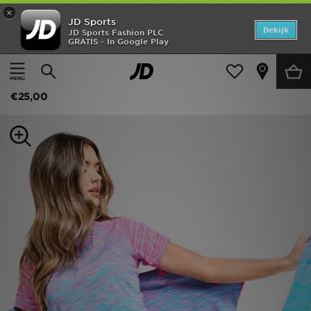
×
JD Sports
Home
Bekijk
JD Sports Fashion PLC
GRATIS - In Google Play
Thuis
Dames
Dameskleding
Fitness Tops
Offers
MONTIREX Trail Seamless T-Shirt
New In
€25,00
Heren
Dames
Kids
Collecties
Voetbal
Sports
Merken