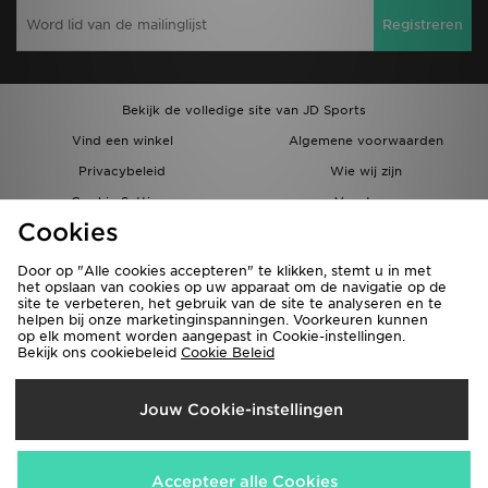
Registreren
Bekijk de volledige site van JD Sports
Vind een winkel
Algemene voorwaarden
Privacybeleid
Wie wij zijn
Cookie Settings
Vacatures
Cookies
Bestellingen en Levering
Partnerprogramma
Door op "Alle cookies accepteren" te klikken, stemt u in met
het opslaan van cookies op uw apparaat om de navigatie op de
site te verbeteren, het gebruik van de site te analyseren en te
helpen bij onze marketinginspanningen. Voorkeuren kunnen
op elk moment worden aangepast in Cookie-instellingen.
Bekijk ons cookiebeleid
Cookie Beleid
Verzenden Naar
Jouw Cookie-instellingen
België
Wij accepteren de volgende betaalmethoden
Accepteer alle Cookies