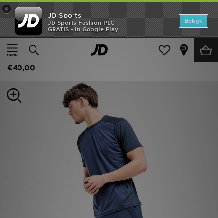
×
JD Sports
Home
Bekijk
JD Sports Fashion PLC
GRATIS - In Google Play
Thuis
Heren
Herenkleding
Sportkleding
Offers
MONTIREX Torrent Shorts
New In
€40,00
Heren
Dames
Kids
Collecties
Voetbal
Sports
Merken