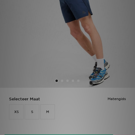
Vind een winkel
Bestelling traceren
Mijn JD
Klantenservice
Download de app
Wie wij zijn
Selecteer Maat
Matengids
XS
S
M