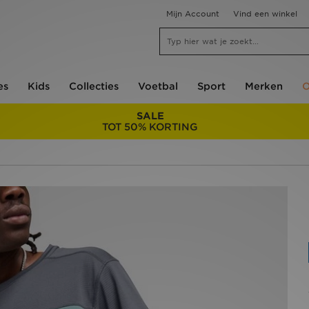
Mijn Account
Vind een winkel
es
Kids
Collecties
Voetbal
Sport
Merken
O
SALE
TOT 50% KORTING