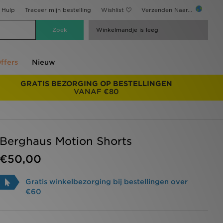
Hulp
Traceer mijn bestelling
Wishlist
Verzenden Naar...
Winkelmandje is leeg
ffers
Nieuw
GRATIS BEZORGING OP BESTELLINGEN
VANAF €80
Berghaus Motion Shorts
€50,00
Gratis winkelbezorging bij bestellingen over
€60