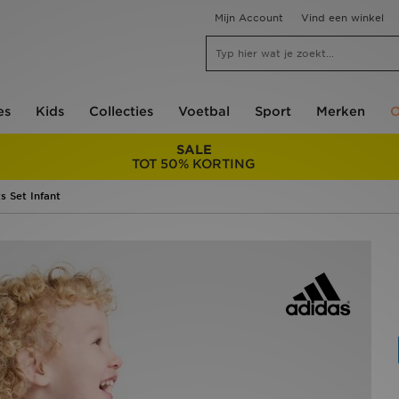
Mijn Account
Vind een winkel
es
Kids
Collecties
Voetbal
Sport
Merken
O
SALE
TOT 50% KORTING
s Set Infant