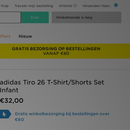
Hulp
Traceer mijn bestelling
Wishlist
Verzenden Naar...
Winkelmandje is leeg
ffers
Nieuw
GRATIS BEZORGING OP BESTELLINGEN
VANAF €80
adidas Tiro 26 T-Shirt/Shorts Set
Infant
€32,00
Gratis winkelbezorging bij bestellingen over
€60