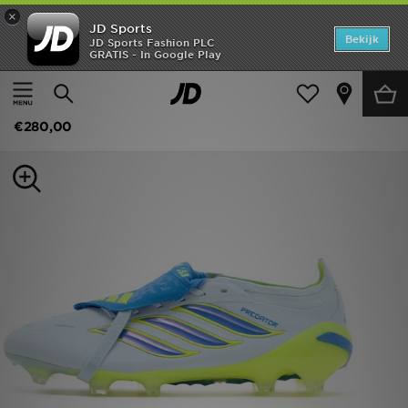
×
JD Sports
Home
Bekijk
JD Sports Fashion PLC
GRATIS - In Google Play
Thuis
Heren
Herenschoenen
Voetbalschoenen
Offers
adidas Predator Elite Fold-Over Tongue FG
New In
€280,00
Heren
Dames
Kids
Collecties
Voetbal
Sports
Merken