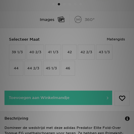
Vind een winkel
Images
360°
Bestelling traceren
Selecteer Maat
Matengids
Mijn JD
39 1/3
40 2/3
41 1/3
42
42 2/3
43 1/3
Klantenservice
Download de app
44
44 2/3
45 1/3
46
Wie wij zijn
Toevoegen aan Winkelmandje
Beschrijving
Domineer de wedstrijd met deze adidas Predator Elite Fold-Over
Tongue FG voetbalschoenen voor heren. Ze hebben een Primeknit-