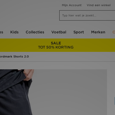
Mijn Account
Vind een winkel
es
Kids
Collecties
Voetbal
Sport
Merken
O
SALE
TOT 50% KORTING
rdmark Shorts 2.0