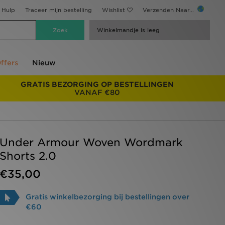
Hulp
Traceer mijn bestelling
Wishlist
Verzenden Naar...
Winkelmandje is leeg
ffers
Nieuw
GRATIS BEZORGING OP BESTELLINGEN
VANAF €80
Under Armour Woven Wordmark
Shorts 2.0
€35,00
Gratis winkelbezorging bij bestellingen over
€60