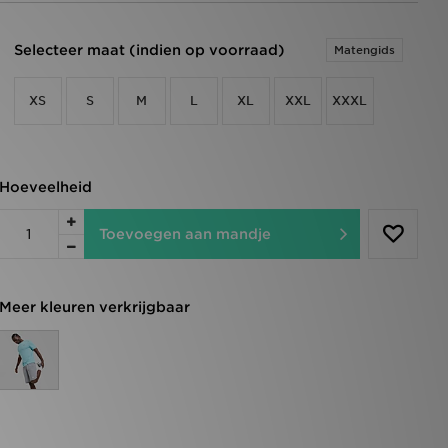
Selecteer maat (indien op voorraad)
Matengids
XS
S
M
L
XL
XXL
XXXL
Hoeveelheid
Toevoegen aan mandje
Meer kleuren verkrijgbaar