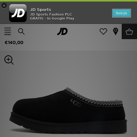
×
JD Sports
Home
Bekijk
JD Sports Fashion PLC
GRATIS - In Google Play
Thuis
Heren
Herenschoenen
Sneakers
Offers
UGG Tasman II
New In
€140,00
Heren
Dames
Kids
Collecties
Voetbal
Sports
Merken