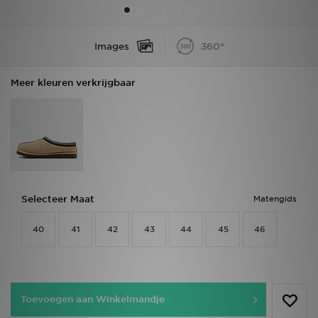
Vind een winkel
Images
360°
Bestelling traceren
Meer kleuren verkrijgbaar
Mijn JD
Klantenservice
Download de app
Wie wij zijn
Selecteer Maat
Matengids
40
41
42
43
44
45
46
Toevoegen aan Winkelmandje