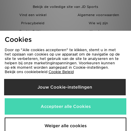
Bekijk de volledige site van JD Sports
Vind een winkel
Algemene voorwaarden
Privacybeleid
Wie wij zijn
Cookie Settings
Vacatures
Cookies
Bestellingen en Levering
Partnerprogramma
Door op "Alle cookies accepteren" te klikken, stemt u in met
het opslaan van cookies op uw apparaat om de navigatie op de
site te verbeteren, het gebruik van de site te analyseren en te
helpen bij onze marketinginspanningen. Voorkeuren kunnen
op elk moment worden aangepast in Cookie-instellingen.
Bekijk ons cookiebeleid
Cookie Beleid
Verzenden Naar
Jouw Cookie-instellingen
België
Wij accepteren de volgende betaalmethoden
Accepteer alle Cookies
Bezoek onze bedrijfswebsite
www.jdplc.com
Weiger alle cookies