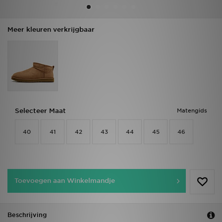
Vind een winkel
Meer kleuren verkrijgbaar
Bestelling traceren
Mijn JD
Klantenservice
Selecteer Maat
Matengids
Download de app
40
41
42
43
44
45
46
Wie wij zijn
Toevoegen aan Winkelmandje
Beschrijving