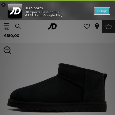
×
JD Sports
Home
Bekijk
JD Sports Fashion PLC
GRATIS - In Google Play
Thuis
Heren
Herenschoenen
Offers
UGG Classic Ultra Mini
New In
€180,00
Heren
Dames
Kids
Collecties
Voetbal
Sports
Merken