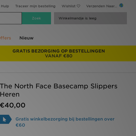
Hulp
Traceer mijn bestelling
Wishlist
Verzenden Naar...
Winkelmandje is leeg
ffers
Nieuw
GRATIS BEZORGING OP BESTELLINGEN
VANAF €80
The North Face Basecamp Slippers
Heren
€40,00
Gratis winkelbezorging bij bestellingen over
€60