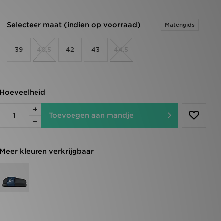
Selecteer maat (indien op voorraad)
Matengids
39
40.5
42
43
44.5
Hoeveelheid
Toevoegen aan mandje
Meer kleuren verkrijgbaar