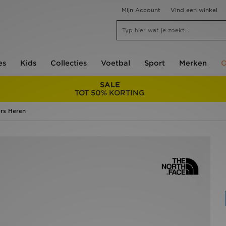
Mijn Account
Vind een winkel
es
Kids
Collecties
Voetbal
Sport
Merken
O
SALE
TOT 50% KORTING
rs Heren