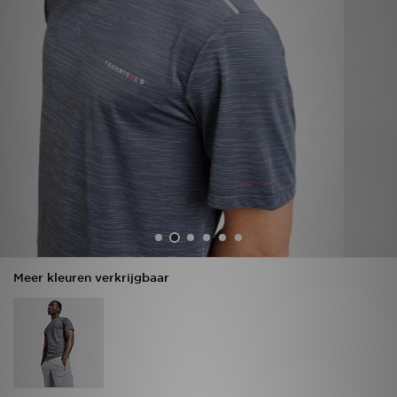
Vind een winkel
Bestelling traceren
Mijn JD
Klantenservice
Download de app
Wie wij zijn
Meer kleuren verkrijgbaar