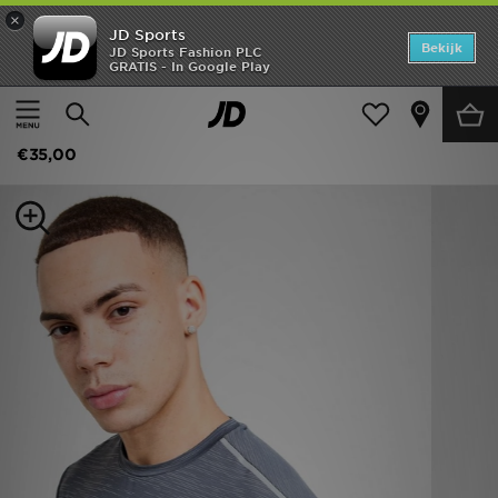
×
JD Sports
Home
Bekijk
JD Sports Fashion PLC
GRATIS - In Google Play
Thuis
Heren
Herenkleding
Offers
Technicals Fleck T-Shirt
New In
€35,00
Heren
Dames
Kids
Collecties
Voetbal
Sports
Merken