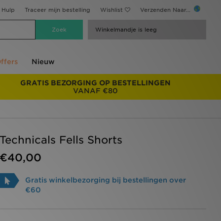
Hulp
Traceer mijn bestelling
Wishlist
Verzenden Naar...
Winkelmandje is leeg
ffers
Nieuw
GRATIS BEZORGING OP BESTELLINGEN
VANAF €80
Technicals Fells Shorts
€40,00
Gratis winkelbezorging bij bestellingen over
€60