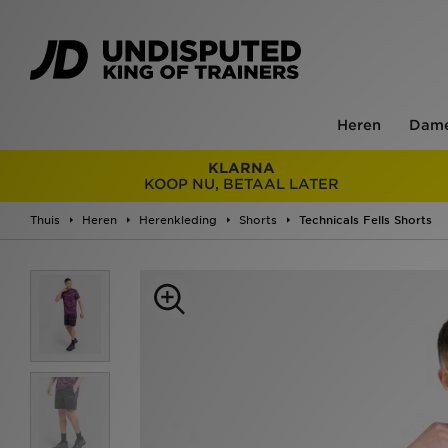
Heren
Dam
KLARNA
KOOP NU, BETAAL LATER
Thuis
Heren
Herenkleding
Shorts
Technicals Fells Shorts