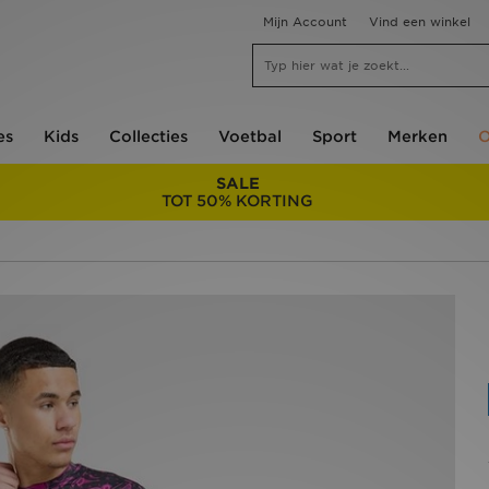
Mijn Account
Vind een winkel
es
Kids
Collecties
Voetbal
Sport
Merken
O
SALE
TOT 50% KORTING