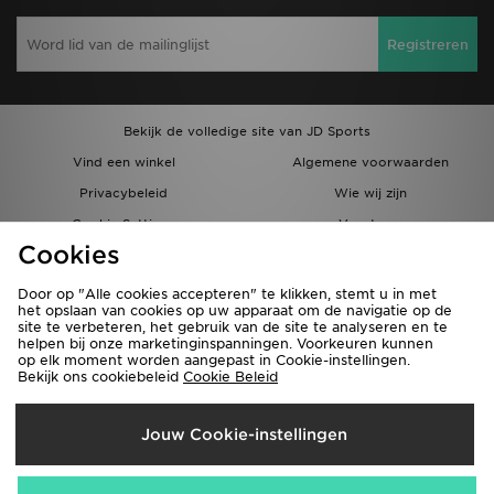
Registreren
Bekijk de volledige site van JD Sports
Vind een winkel
Algemene voorwaarden
Privacybeleid
Wie wij zijn
Cookie Settings
Vacatures
Cookies
Bestellingen en Levering
Partnerprogramma
Door op "Alle cookies accepteren" te klikken, stemt u in met
het opslaan van cookies op uw apparaat om de navigatie op de
site te verbeteren, het gebruik van de site te analyseren en te
helpen bij onze marketinginspanningen. Voorkeuren kunnen
op elk moment worden aangepast in Cookie-instellingen.
Bekijk ons cookiebeleid
Cookie Beleid
Verzenden Naar
Jouw Cookie-instellingen
België