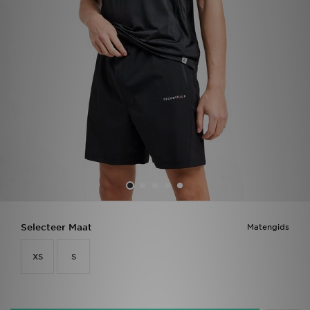
Vind een winkel
Bestelling traceren
Mijn JD
Klantenservice
Download de app
Wie wij zijn
Selecteer Maat
Matengids
XS
S