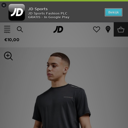
×
JD Sports
Home
Bekijk
JD Sports Fashion PLC
GRATIS - In Google Play
Thuis
Heren
Herenkleding
Sportkleding
Offers
Technicals Arch Shorts
New In
€10,00
Heren
Dames
Kids
Collecties
Voetbal
Sports
Merken