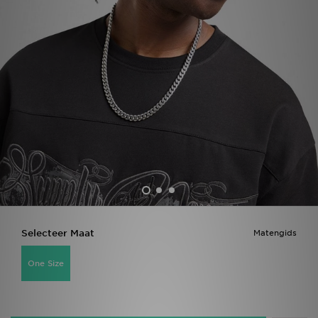
Vind een winkel
Bestelling traceren
Mijn JD
Klantenservice
Download de app
Wie wij zijn
Selecteer Maat
Matengids
One Size