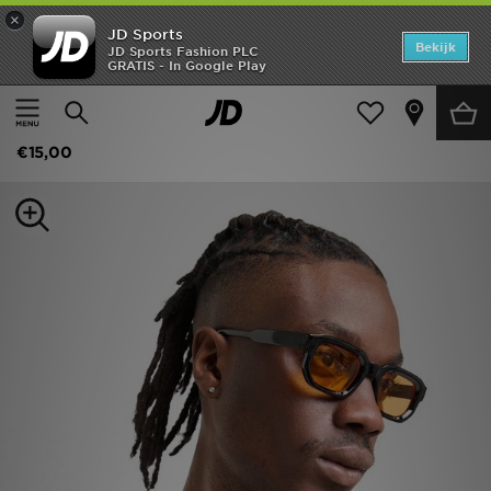
×
JD Sports
Home
Bekijk
JD Sports Fashion PLC
GRATIS - In Google Play
Thuis
Dames
Damesaccessoires
Zonnebrillen
Offers
Supply & Demand Tokyo Sunglasses
New In
€15,00
Heren
Dames
Kids
Collecties
Voetbal
Sports
Merken