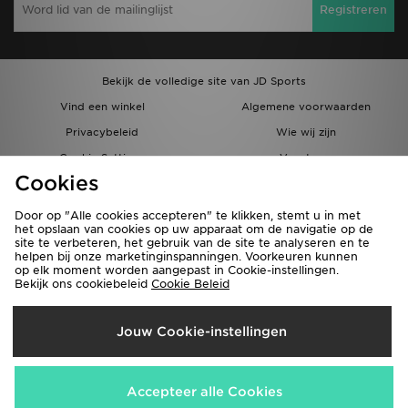
Registreren
Bekijk de volledige site van JD Sports
Vind een winkel
Algemene voorwaarden
Privacybeleid
Wie wij zijn
Cookie Settings
Vacatures
Cookies
Bestellingen en Levering
Partnerprogramma
Door op "Alle cookies accepteren" te klikken, stemt u in met
het opslaan van cookies op uw apparaat om de navigatie op de
site te verbeteren, het gebruik van de site te analyseren en te
helpen bij onze marketinginspanningen. Voorkeuren kunnen
op elk moment worden aangepast in Cookie-instellingen.
Bekijk ons cookiebeleid
Cookie Beleid
Verzenden Naar
Jouw Cookie-instellingen
België
Wij accepteren de volgende betaalmethoden
Accepteer alle Cookies