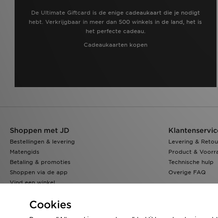
De Ultimate Giftcard is de enige cadeaukaart die je nodigt
hebt. Verkrijgbaar in meer dan 500 winkels in de land, het is
het perfecte cadeau.
Cadeaukaarten kopen
Shoppen met JD
Klantenservic
Bestellingen & levering
Levering & Retou
Matengids
Product & Voorr
Betaling & promoties
Technische hulp
Shoppen via de app
Overige FAQ
Vind een winkel
Klarna
Cookies