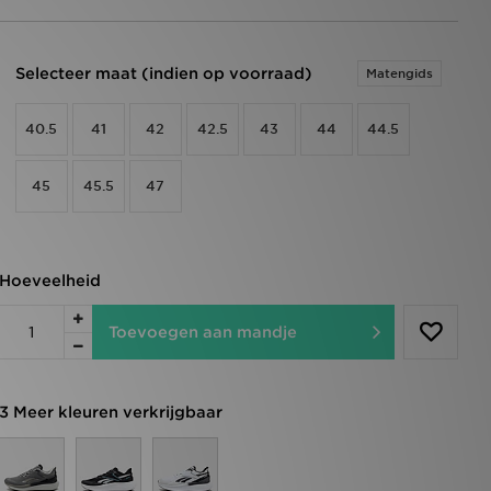
Selecteer maat (indien op voorraad)
Matengids
40.5
41
42
42.5
43
44
44.5
45
45.5
47
Hoeveelheid
Toevoegen aan mandje
3 Meer kleuren verkrijgbaar