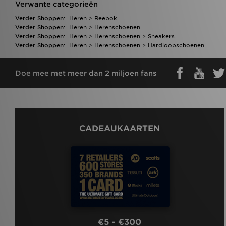
Verwante categorieën
Verder Shoppen:
Heren
>
Reebok
Verder Shoppen:
Heren
>
Herenschoenen
Verder Shoppen:
Heren
>
Herenschoenen
>
Sneakers
Verder Shoppen:
Heren
>
Herenschoenen
>
Hardloopschoenen
Doe mee met meer dan 2 miljoen fans
CADEAUKAARTEN
€5 - €300