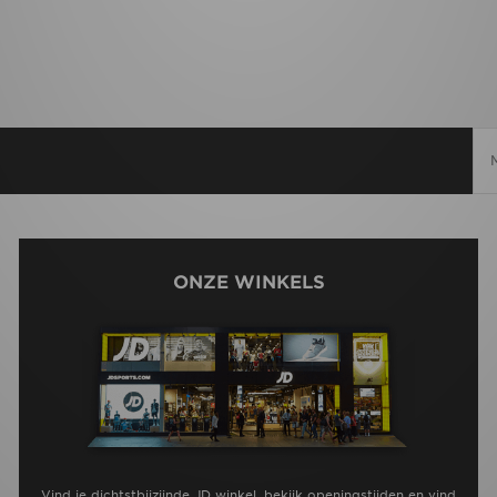
ONZE WINKELS
Vind je dichtstbijzijnde JD winkel, bekijk openingstijden en vind