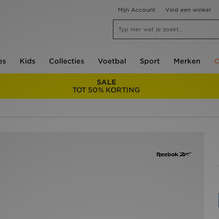
Mijn Account
Vind een winkel
es
Kids
Collecties
Voetbal
Sport
Merken
O
SALE
TOT 50% KORTING