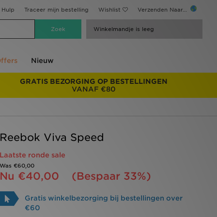
Hulp
Traceer mijn bestelling
Wishlist
Verzenden Naar...
Winkelmandje is leeg
ffers
Nieuw
GRATIS BEZORGING OP BESTELLINGEN
VANAF €80
Reebok Viva Speed
Laatste ronde sale
Was
€60,00
Nu
€40,00
(Bespaar 33%)
Gratis winkelbezorging bij bestellingen over
€60