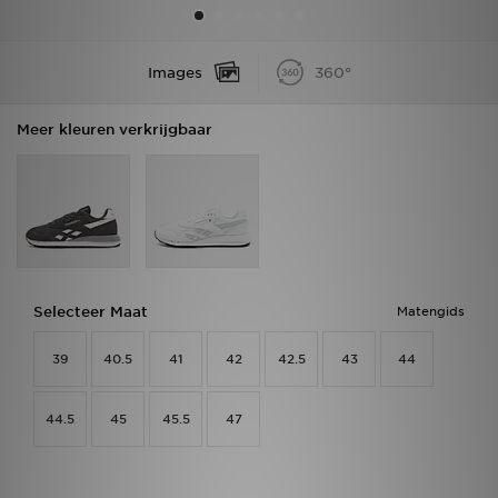
Vind een winkel
Images
360°
Bestelling traceren
Meer kleuren verkrijgbaar
Mijn JD
Klantenservice
Download de app
Wie wij zijn
Selecteer Maat
Matengids
39
40.5
41
42
42.5
43
44
44.5
45
45.5
47