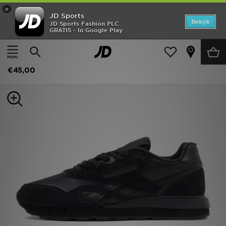
×
JD Sports
Home
Bekijk
JD Sports Fashion PLC
GRATIS - In Google Play
Thuis
Heren
Herenschoenen
Sneakers
Offers
Reebok Classic Nylon 89
New In
€45,00
Heren
Dames
Kids
Collecties
Voetbal
Sports
Merken