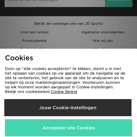
Bekijk de volledige site van JD Sports
Vind een winkel
Algemene voorwaarden
Privacybeleid
Wie wij zijn
Cookie Settings
Vacatures
Cookies
Bestellingen en Levering
Partnerprogramma
Door op "Alle cookies accepteren" te klikken, stemt u in met
het opslaan van cookies op uw apparaat om de navigatie op de
site te verbeteren, het gebruik van de site te analyseren en te
helpen bij onze marketinginspanningen. Voorkeuren kunnen
op elk moment worden aangepast in Cookie-instellingen.
Bekijk ons cookiebeleid
Cookie Beleid
Verzenden Naar
Jouw Cookie-instellingen
België
Wij accepteren de volgende betaalmethoden
Accepteer alle Cookies