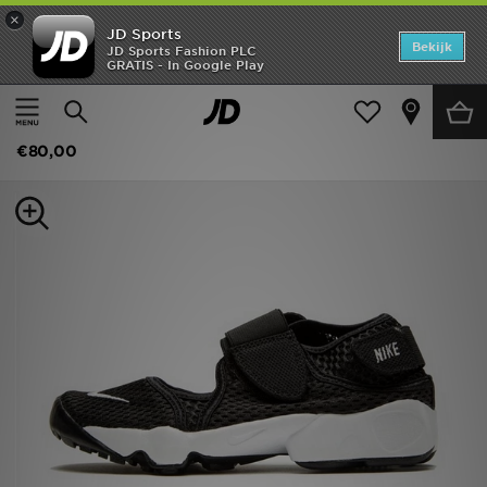
×
JD Sports
Home
Bekijk
JD Sports Fashion PLC
GRATIS - In Google Play
Thuis
Kids
Offers
Nike Rift Junior
New In
€80,00
Heren
Dames
Kids
Collecties
Voetbal
Sports
Merken