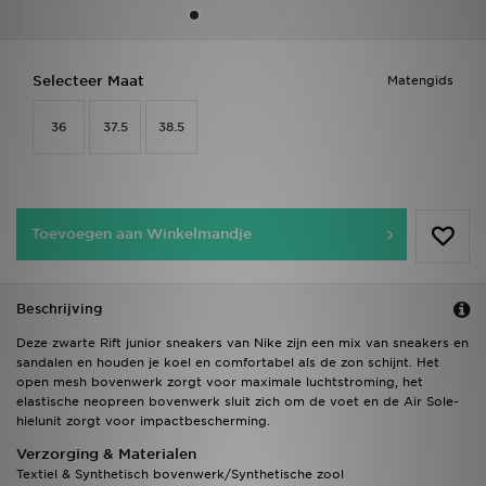
Vind een winkel
Selecteer Maat
Matengids
Bestelling traceren
36
37.5
38.5
Mijn JD
Klantenservice
Toevoegen aan Winkelmandje
Download de app
Wie wij zijn
Beschrijving
Deze zwarte Rift junior sneakers van Nike zijn een mix van sneakers en
sandalen en houden je koel en comfortabel als de zon schijnt. Het
open mesh bovenwerk zorgt voor maximale luchtstroming, het
elastische neopreen bovenwerk sluit zich om de voet en de Air Sole-
hielunit zorgt voor impactbescherming.
Verzorging & Materialen
Textiel & Synthetisch bovenwerk/Synthetische zool