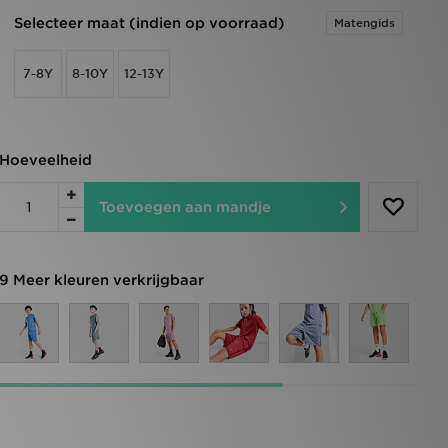
Selecteer maat (indien op voorraad)
Matengids
7-8Y
8-10Y
12-13Y
Hoeveelheid
Toevoegen aan mandje
9 Meer kleuren verkrijgbaar