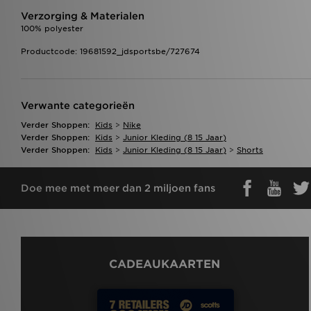
Verzorging & Materialen
100% polyester
Productcode: 19681592_jdsportsbe/727674
Verwante categorieën
Verder Shoppen:
Kids
>
Nike
Verder Shoppen:
Kids
>
Junior Kleding (8 15 Jaar)
Verder Shoppen:
Kids
>
Junior Kleding (8 15 Jaar)
>
Shorts
Doe mee met meer dan 2 miljoen fans
CADEAUKAARTEN