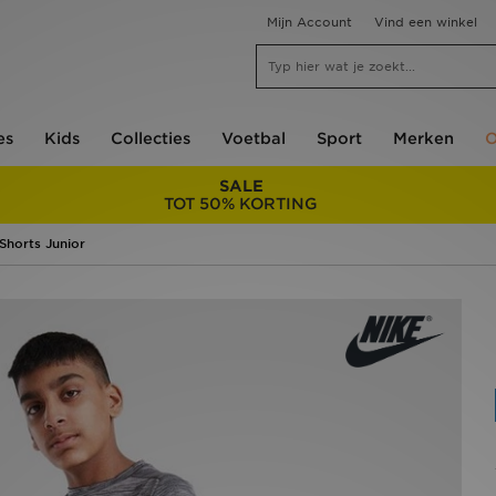
Mijn Account
Vind een winkel
es
Kids
Collecties
Voetbal
Sport
Merken
O
SALE
TOT 50% KORTING
 Shorts Junior