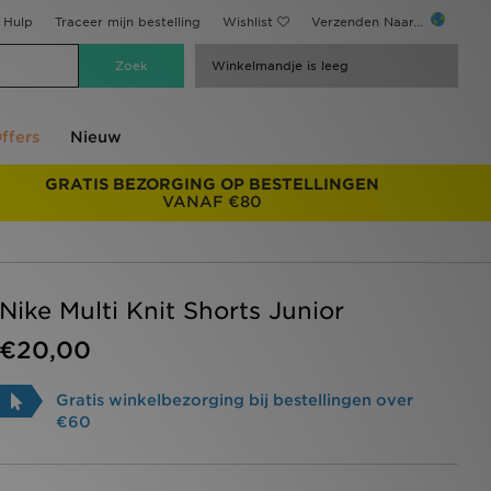
Hulp
Traceer mijn bestelling
Wishlist
Verzenden Naar...
Winkelmandje is leeg
ffers
Nieuw
GRATIS BEZORGING OP BESTELLINGEN
VANAF €80
Nike Multi Knit Shorts Junior
€20,00
Gratis winkelbezorging bij bestellingen over
€60