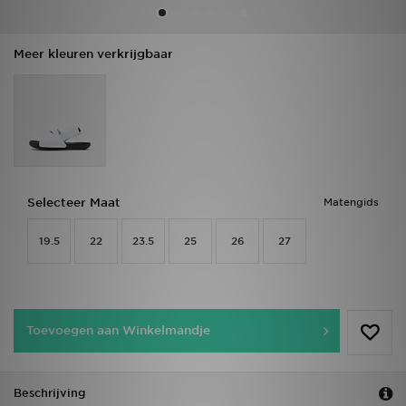
Vind een winkel
Meer kleuren verkrijgbaar
Bestelling traceren
Mijn JD
Klantenservice
Selecteer Maat
Matengids
Download de app
19.5
22
23.5
25
26
27
Wie wij zijn
Toevoegen aan Winkelmandje
Beschrijving