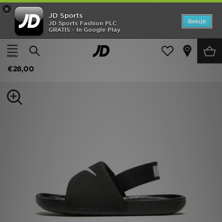
×
JD Sports
Home
Bekijk
JD Sports Fashion PLC
GRATIS - In Google Play
Thuis
Kids
Babyschoenen (Maten 16-27)
Alle Sneakers
Offers
Nike Kawa Slippers Baby's
New In
€28,00
Heren
Dames
Kids
Collecties
Voetbal
Sports
Merken