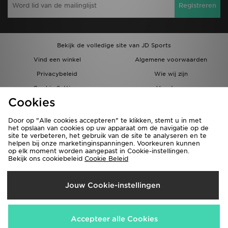
Registreren
Bekijk de volledige site van JD Sports
Vind een winkel
Algemene voorwaarden
Privacybeleid
Wie wij zijn
Cookie Settings
Vacatures
Cookies
Bestellingen en Levering
Partnerprogramma
Door op "Alle cookies accepteren" te klikken, stemt u in met
het opslaan van cookies op uw apparaat om de navigatie op de
site te verbeteren, het gebruik van de site te analyseren en te
helpen bij onze marketinginspanningen. Voorkeuren kunnen
op elk moment worden aangepast in Cookie-instellingen.
Bekijk ons cookiebeleid
Cookie Beleid
Verzenden Naar
Jouw Cookie-instellingen
België
Wij accepteren de volgende betaalmethoden
Accepteer alle Cookies