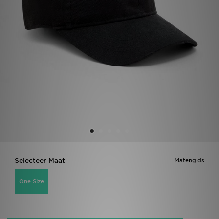
Vind een winkel
Bestelling traceren
Mijn JD
Klantenservice
Download de app
Wie wij zijn
Selecteer Maat
Matengids
One Size