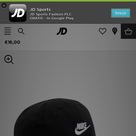
×
JD Sports
Home
Bekijk
JD Sports Fashion PLC
GRATIS - In Google Play
Thuis
Kids
Kinderaccessoires
Accessoires
Offers
Nike Futura Cap Junior
New In
€16,00
Heren
Dames
Kids
Collecties
Voetbal
Sports
Merken