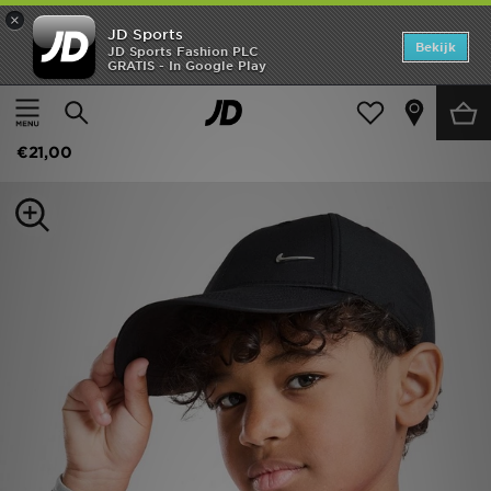
×
JD Sports
Home
Bekijk
JD Sports Fashion PLC
GRATIS - In Google Play
Thuis
Kids
Kinderaccessoires
Accessoires
Offers
Nike Club Cap Junior
New In
€21,00
Heren
Dames
Kids
Collecties
Voetbal
Sports
Merken