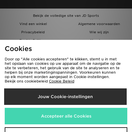
Bekijk de volledige site van JD Sports
Vind een winkel
Algemene voorwaarden
Privacybeleid
Wie wij zijn
Cookie Settings
Vacatures
Cookies
Bestellingen en Levering
Partnerprogramma
Door op "Alle cookies accepteren" te klikken, stemt u in met
het opslaan van cookies op uw apparaat om de navigatie op de
site te verbeteren, het gebruik van de site te analyseren en te
helpen bij onze marketinginspanningen. Voorkeuren kunnen
op elk moment worden aangepast in Cookie-instellingen.
Bekijk ons cookiebeleid
Cookie Beleid
Verzenden Naar
Jouw Cookie-instellingen
België
Wij accepteren de volgende betaalmethoden
Accepteer alle Cookies