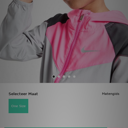
Vind een winkel
Bestelling traceren
Mijn JD
Klantenservice
Download de app
Wie wij zijn
Selecteer Maat
Matengids
One Size