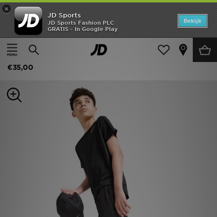
×
JD Sports
Home
Bekijk
JD Sports Fashion PLC
GRATIS - In Google Play
Thuis
Kids
Junior Kleding (8-15 jaar)
Shorts
Offers
Nike Challenger Shorts Junior
New In
€35,00
Heren
Dames
Kids
Collecties
Voetbal
Sports
Merken