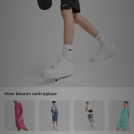
Vind een winkel
Bestelling traceren
Mijn JD
Klantenservice
Download de app
Wie wij zijn
Meer kleuren verkrijgbaar