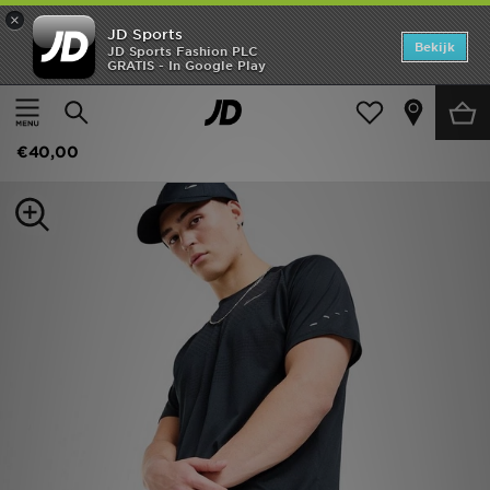
×
JD Sports
Home
Bekijk
JD Sports Fashion PLC
GRATIS - In Google Play
Thuis
Heren
Herenkleding
Sportkleding
Offers
Nike Challenger 7" Shorts
New In
€40,00
Heren
Dames
Kids
Collecties
Voetbal
Sports
Merken