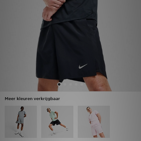
Vind een winkel
Bestelling traceren
Mijn JD
Klantenservice
Download de app
Wie wij zijn
Meer kleuren verkrijgbaar