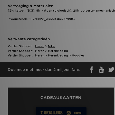
Verzorging & Materialen
72% katoen (BCI), 8% katoen (biologisch), 20% polyester (mechanisc
Productcode: 19730822_jdsportsbe/779983
Verwante categorieën
Verder Shoppen:
Heren
>
Nike
Verder Shoppen:
Heren
>
Herenkleding
Verder Shoppen:
Heren
>
Herenkleding
>
Hoodies
Doe mee met meer dan 2 miljoen fans
CADEAUKAARTEN