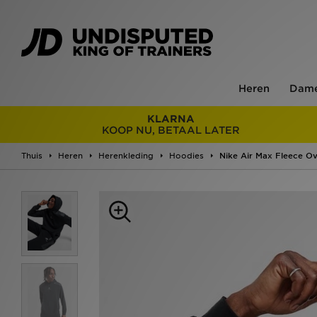
Heren
Dam
KLARNA
KOOP NU, BETAAL LATER
Thuis
Heren
Herenkleding
Hoodies
Nike Air Max Fleece O