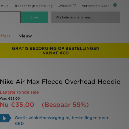
Hulp
Traceer mijn bestelling
Wishlist
Verzenden Naar...
Winkelmandje is leeg
ffers
Nieuw
GRATIS BEZORGING OP BESTELLINGEN
VANAF €80
Nike Air Max Fleece Overhead Hoodie
Laatste ronde sale
Was
€85,00
Nu
€35,00
(Bespaar 59%)
Gratis winkelbezorging bij bestellingen over
€60