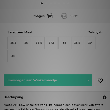
Vind een winkel
Images
360°
Bestelling traceren
Selecteer Maat
Matengids
Mijn JD
35.5
36
36.5
37.5
38
38.5
39
Klantenservice
Download de app
40
Wie wij zijn
Toevoegen aan Winkelmandje
Beschrijving
"Deze AF1 Low sneakers van Nike hebben een bovenwerk van zwart
leer met gelijkkleurig Swoosh-logo op de zijkant plus een metalen