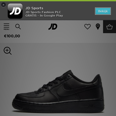
×
JD Sports
Home
Bekijk
JD Sports Fashion PLC
GRATIS - In Google Play
Thuis
Kids
Offers
Nike Air Force 1 Low Junior
New In
€100,00
Heren
Dames
Kids
Collecties
Voetbal
Sports
Merken