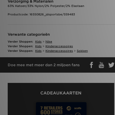
Verzorging & Materialen
63% Katoen/33% Nylon/2% Polyester/2% Elastaan
Productcode: 16550826_jdsportsbe/559483
Verwante categorieën
Verder Shoppen:
Kids
>
Nike
Verder Shoppen:
Kids
>
Kinderaccessoires
Verder Shoppen:
Kids
>
Kinderaccessoires
>
Sokken
Doe mee met meer dan 2 miljoen fans
CADEAUKAARTEN