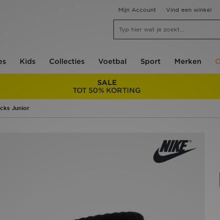
Mijn Account
Vind een winkel
es
Kids
Collecties
Voetbal
Sport
Merken
O
SALE
TOT 50% KORTING
cks Junior