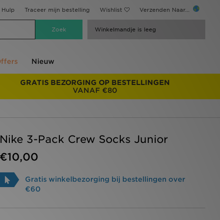
Hulp
Traceer mijn bestelling
Wishlist
Verzenden Naar...
Winkelmandje is leeg
ffers
Nieuw
GRATIS BEZORGING OP BESTELLINGEN
VANAF €80
Nike 3-Pack Crew Socks Junior
€10,00
Gratis winkelbezorging bij bestellingen over
€60