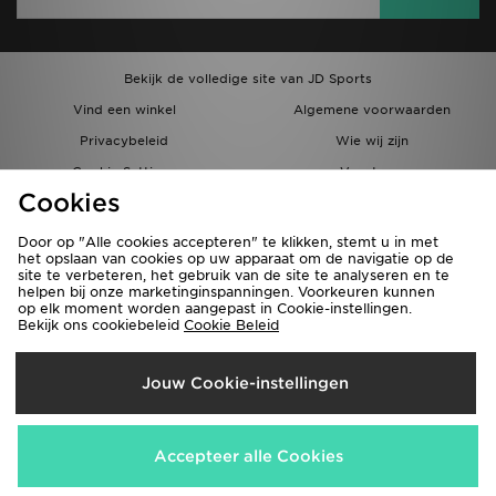
Bekijk de volledige site van JD Sports
Vind een winkel
Algemene voorwaarden
Privacybeleid
Wie wij zijn
Cookie Settings
Vacatures
Cookies
Bestellingen en Levering
Partnerprogramma
Door op "Alle cookies accepteren" te klikken, stemt u in met
het opslaan van cookies op uw apparaat om de navigatie op de
site te verbeteren, het gebruik van de site te analyseren en te
helpen bij onze marketinginspanningen. Voorkeuren kunnen
op elk moment worden aangepast in Cookie-instellingen.
Bekijk ons cookiebeleid
Cookie Beleid
Verzenden Naar
Jouw Cookie-instellingen
België
Wij accepteren de volgende betaalmethoden
Accepteer alle Cookies