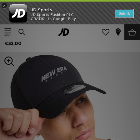
×
JD Sports
Home
Bekijk
JD Sports Fashion PLC
GRATIS - In Google Play
Thuis
Dames
Damesaccessoires
Petten
Offers
New Era Tech 9FORTY Cap
New In
€32,00
Heren
Dames
Kids
Collecties
Voetbal
Sports
Merken