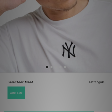
Vind een winkel
Bestelling traceren
Mijn JD
Klantenservice
Download de app
Wie wij zijn
Selecteer Maat
Matengids
One Size