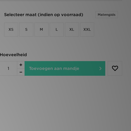
Selecteer maat (indien op voorraad)
Matengids
XS
S
M
L
XL
XXL
Hoeveelheid
Toevoegen aan mandje