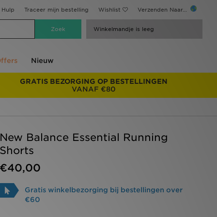
Hulp
Traceer mijn bestelling
Wishlist
Verzenden Naar...
Winkelmandje is leeg
ffers
Nieuw
GRATIS BEZORGING OP BESTELLINGEN
VANAF €80
New Balance Essential Running
Shorts
€40,00
Gratis winkelbezorging bij bestellingen over
€60