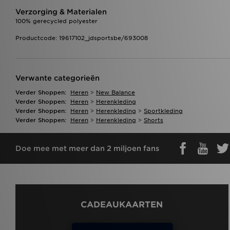
Verzorging & Materialen
100% gerecycled polyester
Productcode: 19617102_jdsportsbe/693008
Verwante categorieën
Verder Shoppen:
Heren
>
New Balance
Verder Shoppen:
Heren
>
Herenkleding
Verder Shoppen:
Heren
>
Herenkleding
>
Sportkleding
Verder Shoppen:
Heren
>
Herenkleding
>
Shorts
Doe mee met meer dan 2 miljoen fans
CADEAUKAARTEN