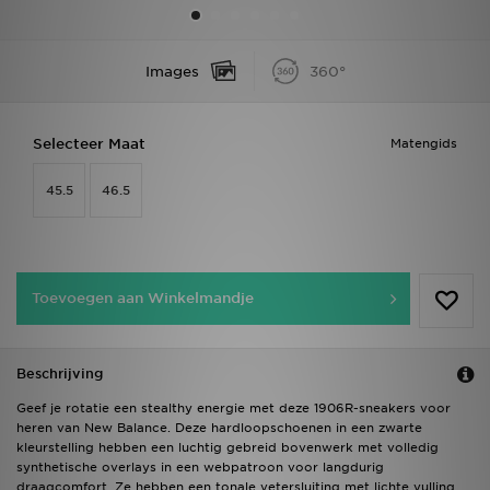
Vind een winkel
Images
360°
Bestelling traceren
Selecteer Maat
Matengids
Mijn JD
45.5
46.5
Klantenservice
Download de app
Toevoegen aan Winkelmandje
Wie wij zijn
Beschrijving
Geef je rotatie een stealthy energie met deze 1906R-sneakers voor
heren van New Balance. Deze hardloopschoenen in een zwarte
kleurstelling hebben een luchtig gebreid bovenwerk met volledig
synthetische overlays in een webpatroon voor langdurig
draagcomfort. Ze hebben een tonale vetersluiting met lichte vulling