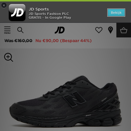
×
JD Sports
Home
Bekijk
JD Sports Fashion PLC
GRATIS - In Google Play
Thuis
Heren
Herenschoenen
Sneakers
Offers
New Balance 1906W
New In
Was
€160,00
Nu
€90,00
(Bespaar 44%)
Heren
Dames
Kids
Collecties
Voetbal
Sports
Merken