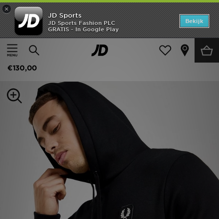
×
JD Sports
Home
Bekijk
JD Sports Fashion PLC
GRATIS - In Google Play
Thuis
Heren
Herenkleding
Hoodies
Offers
Fred Perry Badge Overhead Hoodie
New In
€130,00
Heren
Dames
Kids
Collecties
Voetbal
Sports
Merken