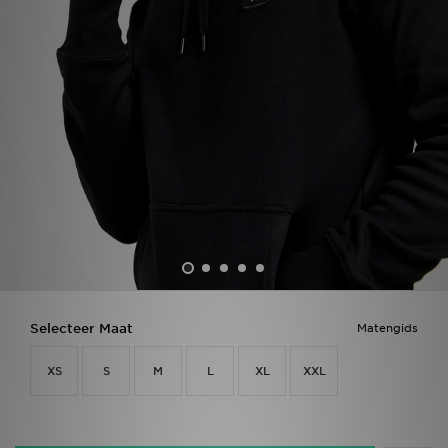
Vind een winkel
Bestelling traceren
Mijn JD
Klantenservice
Download de app
Wie wij zijn
Selecteer Maat
Matengids
XS
S
M
L
XL
XXL