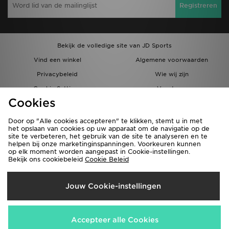
Registreren
Bekijk de volledige site van JD Sports
Vind een winkel
Algemene voorwaarden
Privacybeleid
Wie wij zijn
Cookie Settings
Vacatures
Cookies
Bestellingen en Levering
Partnerprogramma
Door op "Alle cookies accepteren" te klikken, stemt u in met
het opslaan van cookies op uw apparaat om de navigatie op de
site te verbeteren, het gebruik van de site te analyseren en te
helpen bij onze marketinginspanningen. Voorkeuren kunnen
op elk moment worden aangepast in Cookie-instellingen.
Bekijk ons cookiebeleid
Cookie Beleid
Verzenden Naar
Jouw Cookie-instellingen
België
Wij accepteren de volgende betaalmethoden
Accepteer alle Cookies