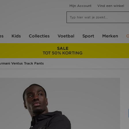
Mijn Account
Vind een winkel
es
Kids
Collecties
Voetbal
Sport
Merken
O
SALE
TOT 50% KORTING
rmani Ventus Track Pants