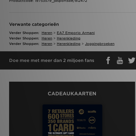
Productcode: 19753579_jdsportsbe/812472
Verwante categorieën
Verder Shoppen:
Heren
>
EA7 Emporio Armani
Verder Shoppen:
Heren
>
Herenkleding
Verder Shoppen:
Heren
>
Herenkleding
>
Joggingbroeken
Doe mee met meer dan 2 miljoen fans
CADEAUKAARTEN