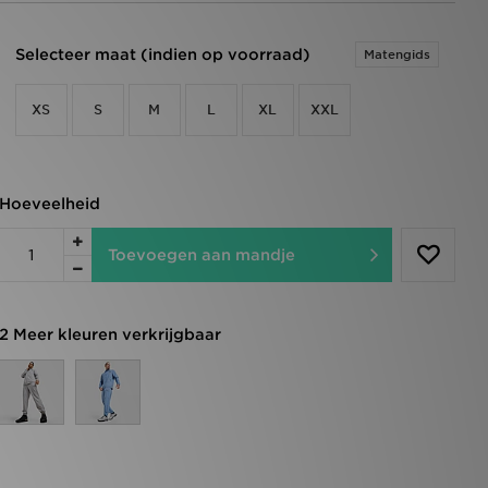
Selecteer maat (indien op voorraad)
Matengids
XS
S
M
L
XL
XXL
Hoeveelheid
Toevoegen aan mandje
2 Meer kleuren verkrijgbaar