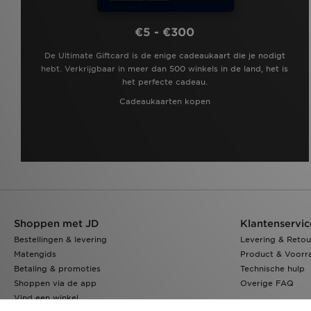
€5 - €300
De Ultimate Giftcard is de enige cadeaukaart die je nodigt
hebt. Verkrijgbaar in meer dan 500 winkels in de land, het is
het perfecte cadeau.
Cadeaukaarten kopen
Shoppen met JD
Klantenservic
Bestellingen & levering
Levering & Retou
Matengids
Product & Voorr
Betaling & promoties
Technische hulp
Shoppen via de app
Overige FAQ
Vind een winkel