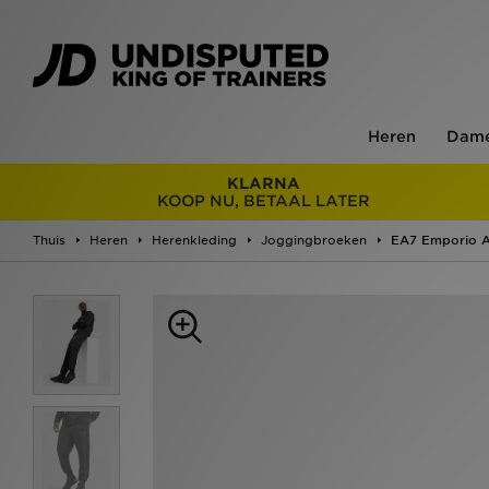
Heren
Dam
KLARNA
KOOP NU, BETAAL LATER
Thuis
Heren
Herenkleding
Joggingbroeken
EA7 Emporio A