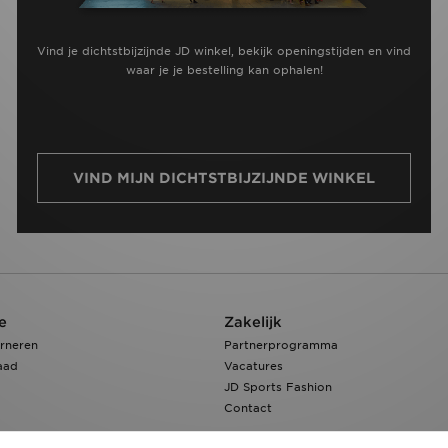
Vind je dichtstbijzijnde JD winkel, bekijk openingstijden en vind
waar je je bestelling kan ophalen!
VIND MIJN DICHTSTBIJZIJNDE WINKEL
e
Zakelijk
rneren
Partnerprogramma
aad
Vacatures
JD Sports Fashion
Contact