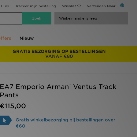
Hulp
Traceer mijn bestelling
Wishlist
Verzenden Naar...
Winkelmandje is leeg
ffers
Nieuw
GRATIS BEZORGING OP BESTELLINGEN
VANAF €80
EA7 Emporio Armani Ventus Track
Pants
€115,00
Gratis winkelbezorging bij bestellingen over
€60