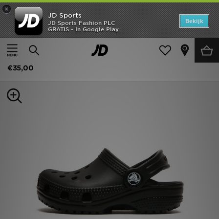
×
JD Sports
Home
Bekijk
JD Sports Fashion PLC
GRATIS - In Google Play
Thuis
Kids
Babyschoenen (Maten 16-27)
Offers
Crocs Classic Clog Baby
New In
€35,00
Heren
Dames
Kids
Collecties
Voetbal
Sports
Merken