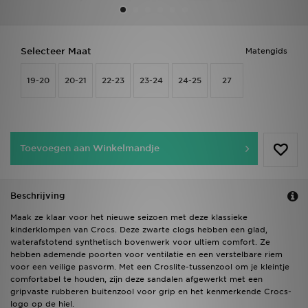
Vind een winkel
Selecteer Maat
Matengids
Bestelling traceren
19-20
20-21
22-23
23-24
24-25
27
Mijn JD
Klantenservice
Toevoegen aan Winkelmandje
Download de app
Wie wij zijn
Beschrijving
Maak ze klaar voor het nieuwe seizoen met deze klassieke
kinderklompen van Crocs. Deze zwarte clogs hebben een glad,
waterafstotend synthetisch bovenwerk voor ultiem comfort. Ze
hebben ademende poorten voor ventilatie en een verstelbare riem
voor een veilige pasvorm. Met een Croslite-tussenzool om je kleintje
comfortabel te houden, zijn deze sandalen afgewerkt met een
gripvaste rubberen buitenzool voor grip en het kenmerkende Crocs-
logo op de hiel.