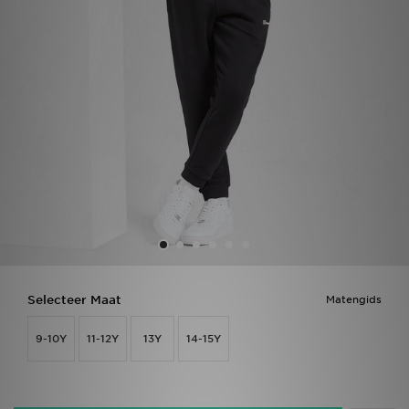
Vind een winkel
Bestelling traceren
Mijn JD
Klantenservice
Download de app
Wie wij zijn
Selecteer Maat
Matengids
9-10Y
11-12Y
13Y
14-15Y