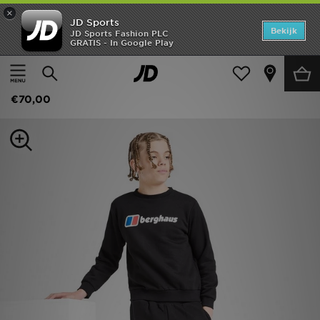
×
JD Sports
Home
Bekijk
JD Sports Fashion PLC
GRATIS - In Google Play
Thuis
Kids
Junior Kleding (8-15 jaar)
Trainingspakken
Offers
Berghaus Large Logo Crew Sweatshirt Junior
New In
€70,00
Heren
Dames
Kids
Collecties
Voetbal
Sports
Merken