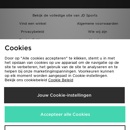
Bekijk de volledige site van JD Sports
Vind een winkel
Algemene voorwaarden
Privacybeleid
Wie wij zijn
Cookie Settings
Vacatures
Cookies
Bestellingen en Levering
Partnerprogramma
Door op "Alle cookies accepteren" te klikken, stemt u in met
het opslaan van cookies op uw apparaat om de navigatie op de
site te verbeteren, het gebruik van de site te analyseren en te
helpen bij onze marketinginspanningen. Voorkeuren kunnen
op elk moment worden aangepast in Cookie-instellingen.
Bekijk ons cookiebeleid
Cookie Beleid
Verzenden Naar
Jouw Cookie-instellingen
België
Wij accepteren de volgende betaalmethoden
Accepteer alle Cookies