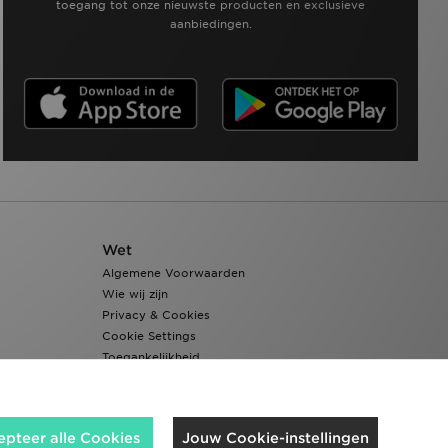
toegang tot onze nieuwste producten en exclusieve
aanbiedingen.
Wet
Algemene Voorwaarden
Wie wij zijn
Privacy & Cookies
Cookie Settings
Toegankelijkheid
epteer alle Cookies
Jouw Cookie-instellingen