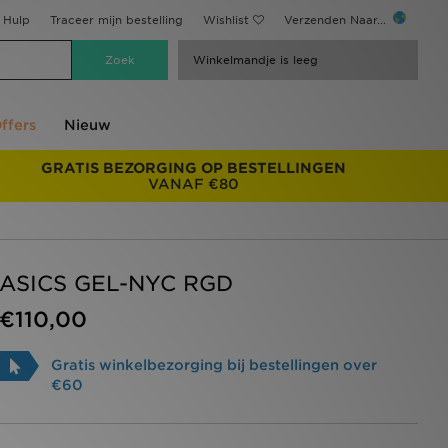
Hulp
Traceer mijn bestelling
Wishlist
Verzenden Naar...
Winkelmandje is leeg
ffers
Nieuw
GRATIS BEZORGING OP BESTELLINGEN
VANAF €80
ASICS GEL-NYC RGD
€110,00
Gratis winkelbezorging bij bestellingen over
€60