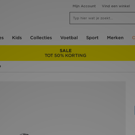
Mijn Account
Vind een winkel
es
Kids
Collecties
Voetbal
Sport
Merken
O
SALE
TOT 50% KORTING
D