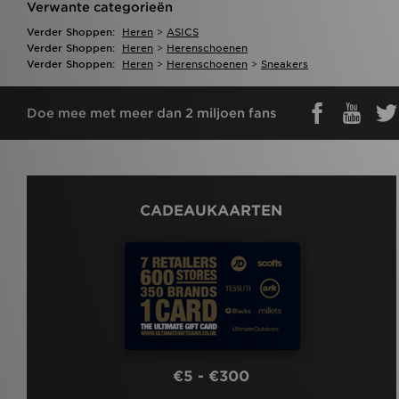
Verwante categorieën
Verder Shoppen:
Heren
>
ASICS
Verder Shoppen:
Heren
>
Herenschoenen
Verder Shoppen:
Heren
>
Herenschoenen
>
Sneakers
Doe mee met meer dan 2 miljoen fans
CADEAUKAARTEN
€5 - €300