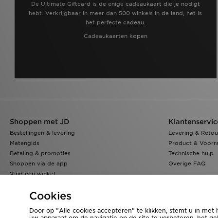
De Ultimate Giftcard is de enige cadeaukaart die je nodigt
hebt. Verkrijgbaar in meer dan 500 winkels in de land, het is
het perfecte cadeau.
Cadeaukaarten kopen
Shoppen met JD
Klantenservic
Bestellingen & levering
Levering & Retou
Matengids
Product & Voorr
Betaling & promoties
Technische hulp
Shoppen via de app
Overige FAQ
Vind een winkel
Klarna
Cookies
Door op "Alle cookies accepteren" te klikken, stemt u in met 
uw apparaat om de navigatie op de site te verbeteren, het geb