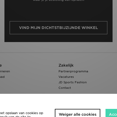
VIND MIJN DICHTSTBIJZIJNDE WINKEL
e
Zakelijk
rneren
Partnerprogramma
aad
Vacatures
JD Sports Fashion
Contact
het opslaan van cookies op
Weiger alle cookies
Acc
ruik van de site te