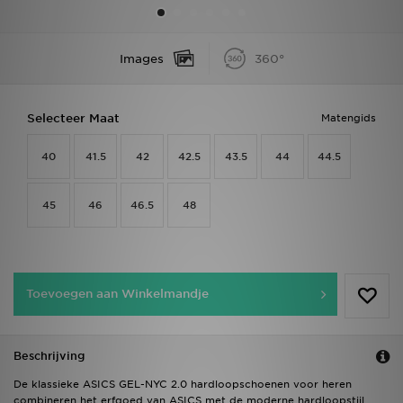
Vind een winkel
Images
360°
Bestelling traceren
Selecteer Maat
Matengids
Mijn JD
40
41.5
42
42.5
43.5
44
44.5
Klantenservice
Download de app
45
46
46.5
48
Wie wij zijn
Toevoegen aan Winkelmandje
Beschrijving
De klassieke ASICS GEL-NYC 2.0 hardloopschoenen voor heren
combineren het erfgoed van ASICS met de moderne hardloopstijl.