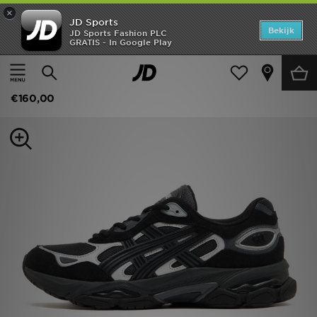
×
JD Sports
Home
Bekijk
JD Sports Fashion PLC
GRATIS - In Google Play
Thuis
Heren
Herenschoenen
Sneakers
Offers
ASICS GEL-NYC 2.0
New In
€160,00
Heren
Dames
Kids
Collecties
Voetbal
Sports
Merken