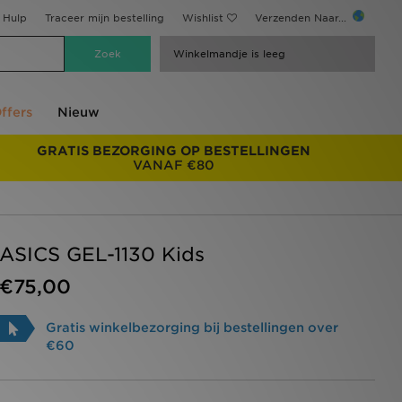
Hulp
Traceer mijn bestelling
Wishlist
Verzenden Naar...
Winkelmandje is leeg
ffers
Nieuw
GRATIS BEZORGING OP BESTELLINGEN
VANAF €80
ASICS GEL-1130 Kids
€75,00
Gratis winkelbezorging bij bestellingen over
€60