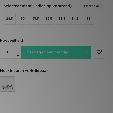
Selecteer maat (indien op voorraad)
Matengids
28.5
30
31.5
32.5
33.5
34.5
35
Hoeveelheid
Toevoegen aan mandje
Meer kleuren verkrijgbaar