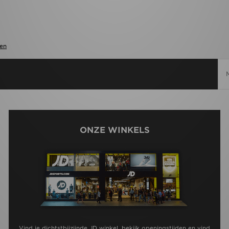
en
ONZE WINKELS
Vind je dichtstbijzijnde JD winkel, bekijk openingstijden en vind