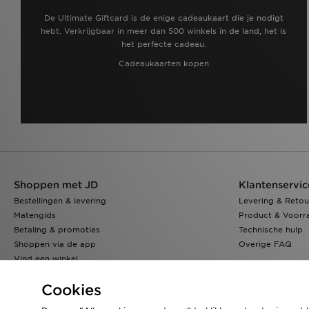
De Ultimate Giftcard is de enige cadeaukaart die je nodigt
hebt. Verkrijgbaar in meer dan 500 winkels in de land, het is
het perfecte cadeau.
Cadeaukaarten kopen
Shoppen met JD
Klantenservic
Bestellingen & levering
Levering & Retou
Matengids
Product & Voorr
Betaling & promoties
Technische hulp
Shoppen via de app
Overige FAQ
Vind een winkel
Klarna
Cookies