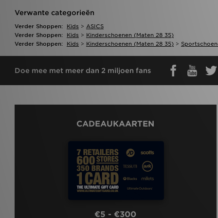
Verwante categorieën
Verder Shoppen:
Kids
>
ASICS
Verder Shoppen:
Kids
>
Kinderschoenen (maten 28 35)
Verder Shoppen:
Kids
>
Kinderschoenen (maten 28 35)
>
Sportschoen
Doe mee met meer dan 2 miljoen fans
CADEAUKAARTEN
€5 - €300