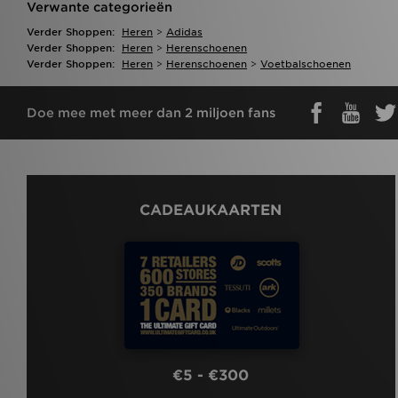
Verwante categorieën
Verder Shoppen:
Heren
>
Adidas
Verder Shoppen:
Heren
>
Herenschoenen
Verder Shoppen:
Heren
>
Herenschoenen
>
Voetbalschoenen
Doe mee met meer dan 2 miljoen fans
CADEAUKAARTEN
€5 - €300