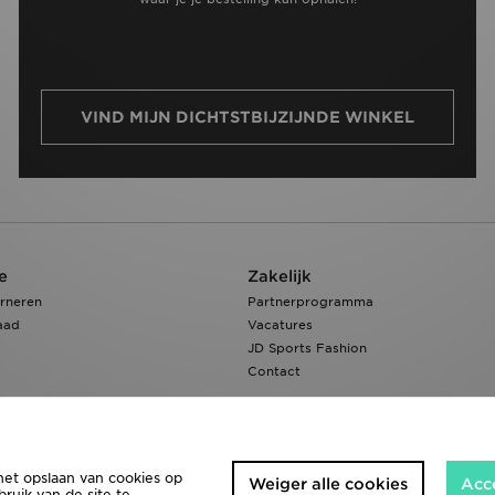
VIND MIJN DICHTSTBIJZIJNDE WINKEL
e
Zakelijk
rneren
Partnerprogramma
aad
Vacatures
JD Sports Fashion
Contact
het opslaan van cookies op
Weiger alle cookies
Acc
ruik van de site te