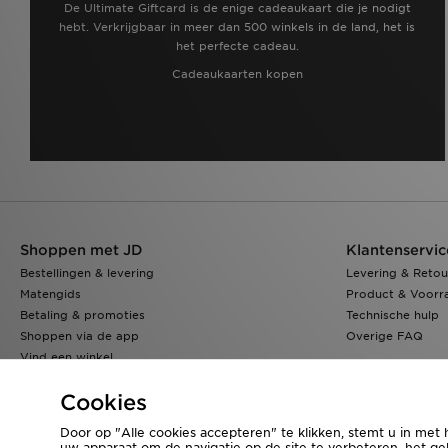
De Ultimate Giftcard is de enige cadeaukaart die je nodigt
hebt. Verkrijgbaar in meer dan 500 winkels in de land, het is
het perfecte cadeau.
Cadeaukaarten kopen
Shoppen met JD
Klantenservic
Bestellingen & levering
Levering & Retou
Matengids
Product & Voorr
Betaling & promoties
Technische hulp
Shoppen via de app
Overige FAQ
Vind een winkel
Klarna
Cookies
Door op "Alle cookies accepteren" te klikken, stemt u in met 
uw apparaat om de navigatie op de site te verbeteren, het geb