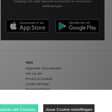
toegang tot onze nieuwste producten en exclusieve
aanbiedingen.
Wet
Algemene Voorwaarden
Wie wij zijn
Privacy & Cookies
Cookie Settings
Toegankelijkheid
epteer alle Cookies
Jouw Cookie-instellingen