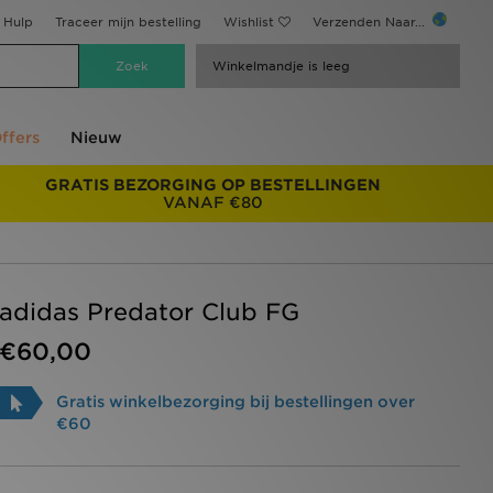
Hulp
Traceer mijn bestelling
Wishlist
Verzenden Naar...
Winkelmandje is leeg
ffers
Nieuw
GRATIS BEZORGING OP BESTELLINGEN
VANAF €80
adidas Predator Club FG
€60,00
Gratis winkelbezorging bij bestellingen over
€60