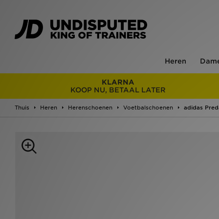
Heren
Dam
KLARNA
KOOP NU, BETAAL LATER
Thuis
Heren
Herenschoenen
Voetbalschoenen
adidas Pred