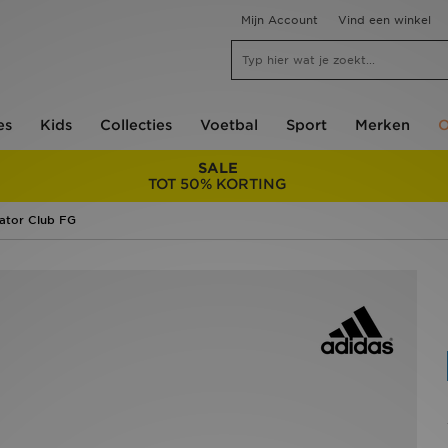
Mijn Account
Vind een winkel
es
Kids
Collecties
Voetbal
Sport
Merken
O
SALE
TOT 50% KORTING
ator Club FG