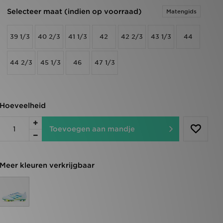
Selecteer maat (indien op voorraad)
Matengids
39 1/3
40 2/3
41 1/3
42
42 2/3
43 1/3
44
44 2/3
45 1/3
46
47 1/3
Hoeveelheid
Toevoegen aan mandje
Meer kleuren verkrijgbaar