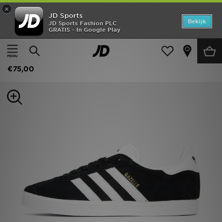
×
JD Sports
Home
Bekijk
JD Sports Fashion PLC
GRATIS - In Google Play
Thuis
Kids
Offers
adidas Originals Gazelle II Junior
New In
€75,00
Heren
Dames
Kids
Collecties
Voetbal
Sports
Merken