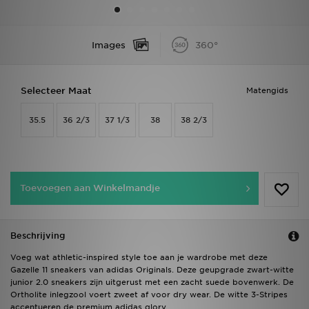
Vind een winkel
Images
360°
Bestelling traceren
Selecteer Maat
Matengids
Mijn JD
35.5
36 2/3
37 1/3
38
38 2/3
Klantenservice
Download de app
Toevoegen aan Winkelmandje
Wie wij zijn
Beschrijving
Voeg wat athletic-inspired style toe aan je wardrobe met deze
Gazelle 11 sneakers van adidas Originals. Deze geupgrade zwart-witte
junior 2.0 sneakers zijn uitgerust met een zacht suede bovenwerk. De
Ortholite inlegzool voert zweet af voor dry wear. De witte 3-Stripes
accentueren de premium adidas glory.