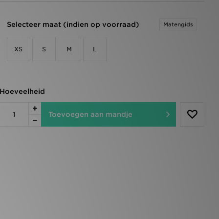
Selecteer maat (indien op voorraad)
Matengids
XS
S
M
L
Hoeveelheid
Toevoegen aan mandje