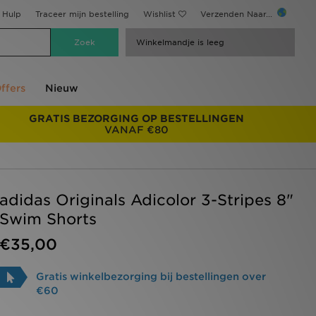
Hulp
Traceer mijn bestelling
Wishlist
Verzenden Naar...
Winkelmandje is leeg
ffers
Nieuw
GRATIS BEZORGING OP BESTELLINGEN
VANAF €80
adidas Originals Adicolor 3-Stripes 8"
Swim Shorts
€35,00
Gratis winkelbezorging bij bestellingen over
€60