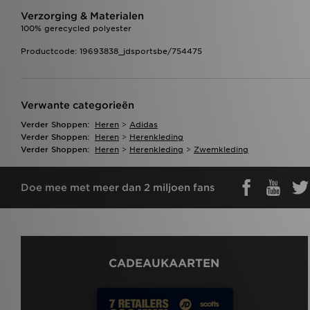
Verzorging & Materialen
100% gerecycled polyester
Productcode: 19693838_jdsportsbe/754475
Verwante categorieën
Verder Shoppen:
Heren
>
Adidas
Verder Shoppen:
Heren
>
Herenkleding
Verder Shoppen:
Heren
>
Herenkleding
>
Zwemkleding
Doe mee met meer dan 2 miljoen fans
CADEAUKAARTEN