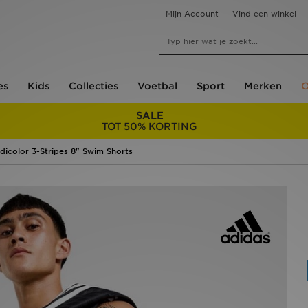
Mijn Account
Vind een winkel
es
Kids
Collecties
Voetbal
Sport
Merken
O
SALE
TOT 50% KORTING
Adicolor 3-Stripes 8" Swim Shorts