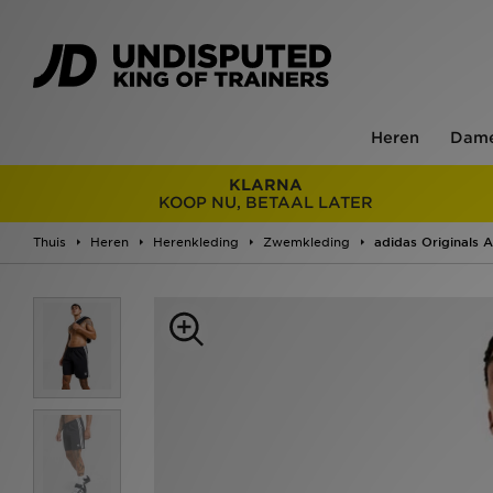
Heren
Dam
KLARNA
KOOP NU, BETAAL LATER
Thuis
Heren
Herenkleding
Zwemkleding
adidas Originals 