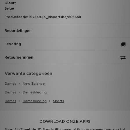
Kleur:
Beige
Productcode: 19744944_jdsportsbe/805658
Beoordelingen
Levering
Retourneringen
Verwante categorieën
Dames
New Balance
Dames
Dameskleding
Dames
Dameskleding
Shorts
DOWNLOAD ONZE APPS
Shop 24/7 met de JD Sports iPhone-app! Krijg onderweg toegang tot