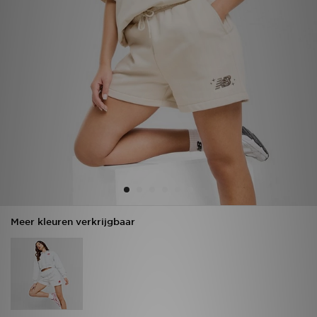
Vind een winkel
Bestelling traceren
Mijn JD
Klantenservice
Download de app
Wie wij zijn
Meer kleuren verkrijgbaar