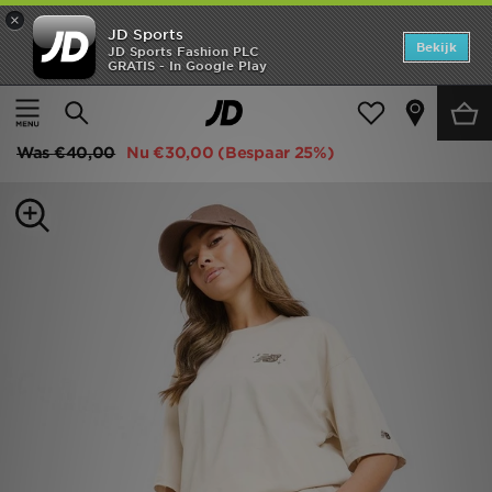
×
JD Sports
Home
Bekijk
JD Sports Fashion PLC
GRATIS - In Google Play
Thuis
Dames
Dameskleding
Shorts
Offers
New Balance Chrome Shorts
New In
Was
€40,00
Nu
€30,00
(Bespaar 25%)
Heren
Dames
Kids
Collecties
Voetbal
Sports
Merken