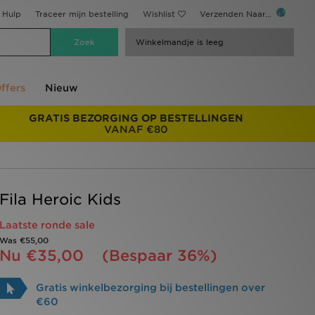
Hulp
Traceer mijn bestelling
Wishlist
Verzenden Naar...
Winkelmandje is leeg
ffers
Nieuw
GRATIS BEZORGING OP BESTELLINGEN
VANAF €80
Fila Heroic Kids
Laatste ronde sale
Was
€55,00
Nu
€35,00
(Bespaar 36%)
Gratis winkelbezorging bij bestellingen over
€60