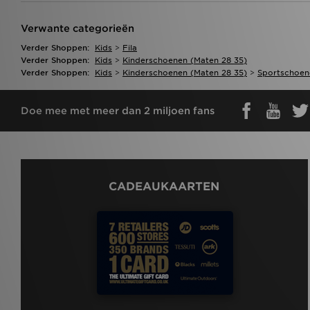
Verwante categorieën
Verder Shoppen:
Kids
>
Fila
Verder Shoppen:
Kids
>
Kinderschoenen (maten 28 35)
Verder Shoppen:
Kids
>
Kinderschoenen (maten 28 35)
>
Sportschoen
Doe mee met meer dan 2 miljoen fans
CADEAUKAARTEN