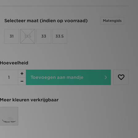
Selecteer maat (indien op voorraad)
Matengids
31
31.5
33
33.5
Hoeveelheid
Toevoegen aan mandje
Meer kleuren verkrijgbaar