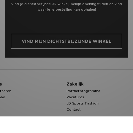
Vind je dichtstbijzijnde JD winkel, bekijk openingstijden en vind
waar je je bestelling kan ophalen!
VIND MIJN DICHTSTBIJZIJNDE WINKEL
e
Zakelijk
rneren
Partnerprogramma
aad
Vacatures
JD Sports Fashion
Contact