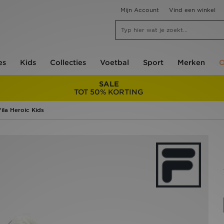
Mijn Account
Vind een winkel
es
Kids
Collecties
Voetbal
Sport
Merken
O
SALE
TOT 50% KORTING
Fila Heroic Kids