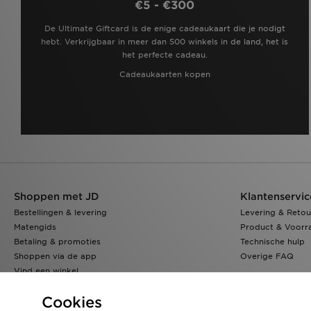
€5 - €300
De Ultimate Giftcard is de enige cadeaukaart die je nodigt
hebt. Verkrijgbaar in meer dan 500 winkels in de land, het is
het perfecte cadeau.
Cadeaukaarten kopen
Shoppen met JD
Klantenservic
Bestellingen & levering
Levering & Retou
Matengids
Product & Voorr
Betaling & promoties
Technische hulp
Shoppen via de app
Overige FAQ
Vind een winkel
Klarna
Cookies