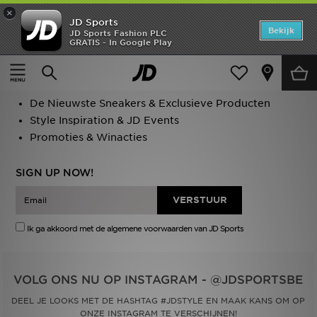
×
JD Sports
Home
Bekijk
JD Sports Fashion PLC
GRATIS - In Google Play
Offers
DON'T MISS OUT
New In
De Nieuwste Sneakers & Exclusieve Producten
Style Inspiration & JD Events
Heren
Promoties & Winacties
Dames
SIGN UP NOW!
Kids
Collecties
Ik ga akkoord met de algemene voorwaarden van JD Sports
Voetbal
VOLG ONS NU OP INSTAGRAM -
@JDSPORTSBE
Sports
DEEL JE LOOKS MET DE HASHTAG #JDSTYLE EN MAAK KANS OM OP
ONZE INSTAGRAM TE VERSCHIJNEN!
Merken