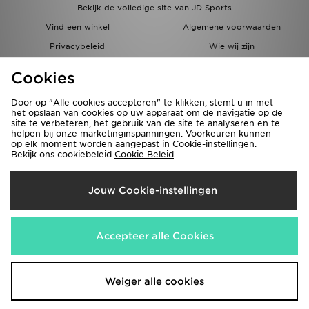
Bekijk de volledige site van JD Sports
Vind een winkel
Algemene voorwaarden
Privacybeleid
Wie wij zijn
Cookie Settings
Vacatures
Cookies
Bestellingen en Levering
Partnerprogramma
Door op "Alle cookies accepteren" te klikken, stemt u in met
het opslaan van cookies op uw apparaat om de navigatie op de
site te verbeteren, het gebruik van de site te analyseren en te
helpen bij onze marketinginspanningen. Voorkeuren kunnen
op elk moment worden aangepast in Cookie-instellingen.
Bekijk ons cookiebeleid
Cookie Beleid
Verzenden Naar
Jouw Cookie-instellingen
België
Accepteer alle Cookies
Wij accepteren de volgende betaalmethoden
Weiger alle cookies
Bezoek onze bedrijfswebsite
www.jdplc.com
Copyright © 2026 JD Sports Fashion Plc, Alle rechten voorbehouden.