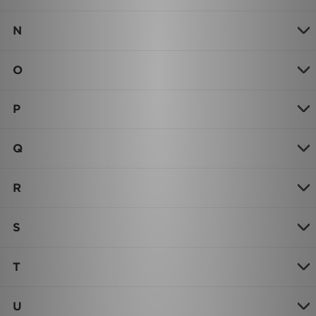
N
O
P
Q
R
S
T
U