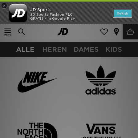
×
JD Sports
Home
Bekijk
JD Sports Fashion PLC
GRATIS - In Google Play
DE BESTE
Offers
MERKEN
New In
ALLE
HEREN
DAMES
KIDS
Heren
Dames
Kids
Collecties
Voetbal
Sports
Merken