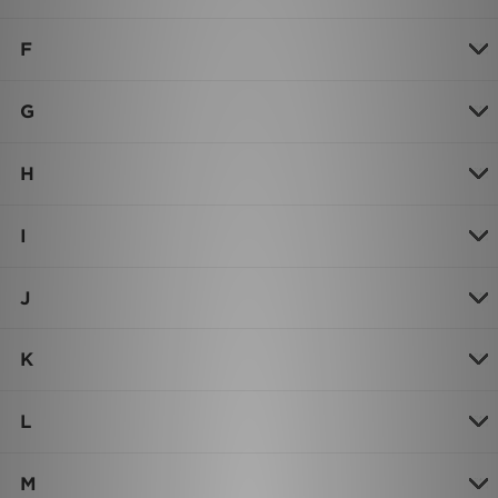
F
G
H
I
J
K
L
M