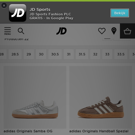
×
JD Sports
Home
Bekijk
JD Sports Fashion PLC
GRATIS - In Google Play
Thuis
Kids
Kinderschoenen (Maten 28-35)
Alle Sneakers
Offers
Kids - Adidas Alle Sneakers
Verfijn
New In
Producten 22
Heren
28
28.5
29
30
30.5
31
31.5
32
33
33.5
3
Dames
Kids
Collecties
Voetbal
Sports
adidas Originals Samba OG
adidas Originals Handball Spezial
Merken