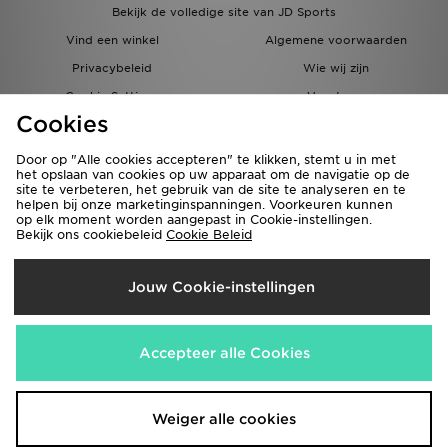
Bekijk de volledige site van JD Sports
Vind een winkel
Algemene voorwaarden
Privacybeleid
Wie wij zijn
Cookie Settings
Vacatures
Cookies
Bestellingen en Levering
Partnerprogramma
Door op "Alle cookies accepteren" te klikken, stemt u in met
het opslaan van cookies op uw apparaat om de navigatie op de
site te verbeteren, het gebruik van de site te analyseren en te
helpen bij onze marketinginspanningen. Voorkeuren kunnen
op elk moment worden aangepast in Cookie-instellingen.
Bekijk ons cookiebeleid
Cookie Beleid
Verzenden Naar
Jouw Cookie-instellingen
België
Wij accepteren de volgende betaalmethoden
Accepteer alle Cookies
Bezoek onze bedrijfswebsite
www.jdplc.com
Weiger alle cookies
Copyright © 2026 JD Sports Fashion Plc, Alle rechten voorbehouden.