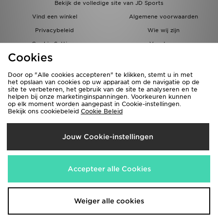
Bekijk de volledige site van JD Sports
Vind een winkel
Algemene voorwaarden
Privacybeleid
Wie wij zijn
Cookie Settings
Vacatures
Cookies
Bestellingen en Levering
Partnerprogramma
Door op "Alle cookies accepteren" te klikken, stemt u in met
het opslaan van cookies op uw apparaat om de navigatie op de
site te verbeteren, het gebruik van de site te analyseren en te
helpen bij onze marketinginspanningen. Voorkeuren kunnen
op elk moment worden aangepast in Cookie-instellingen.
Bekijk ons cookiebeleid
Cookie Beleid
Verzenden Naar
Jouw Cookie-instellingen
België
Wij accepteren de volgende betaalmethoden
Accepteer alle Cookies
Bezoek onze bedrijfswebsite
www.jdplc.com
Weiger alle cookies
Copyright © 2026 JD Sports Fashion Plc, Alle rechten voorbehouden.