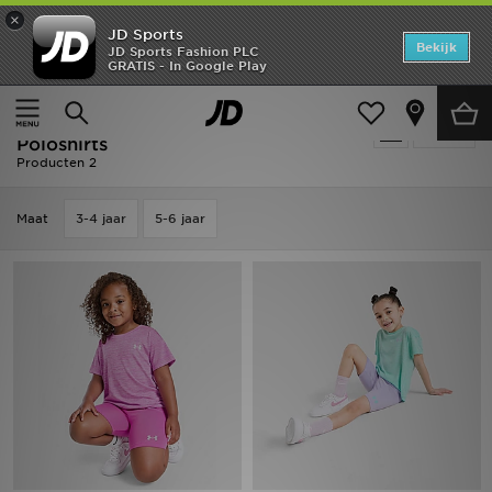
×
JD Sports
Home
Bekijk
JD Sports Fashion PLC
GRATIS - In Google Play
Thuis
Kids
Kinderkleding (3-7 jaar)
T-shirts & Poloshirts
Offers
Kids - Under Armour T-shirts &
Verfijn
New In
Poloshirts
Producten 2
Heren
Maat
3-4 jaar
5-6 jaar
Dames
Kids
Collecties
Voetbal
Sports
Merken