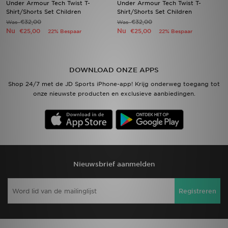
Under Armour Tech Twist T-
Under Armour Tech Twist T-
Shirt/Shorts Set Children
Shirt/Shorts Set Children
€32,00
€32,00
Was
Vind een winkel
Was
Nu
Nu
€25,00
€25,00
22% Bespaar
22% Bespaar
Bestelling traceren
Mijn JD
DOWNLOAD ONZE APPS
Shop 24/7 met de JD Sports iPhone-app! Krijg onderweg toegang tot
Klantenservice
onze nieuwste producten en exclusieve aanbiedingen.
Download de app
Wie wij zijn
Nieuwsbrief aanmelden
Registreren