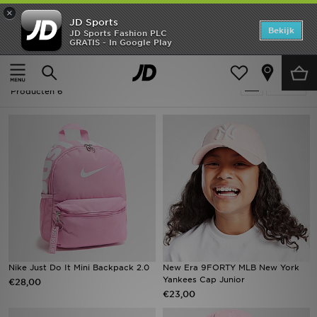
×
JD Sports
Home
Bekijk
JD Sports Fashion PLC
GRATIS - In Google Play
Thuis
Kids
Kinderaccessoires
Offers
Kids - Roze Kinderaccessoires
Verfijn
New In
Producten 6
Heren
Dames
Kids
Collecties
Voetbal
Nike Just Do It Mini Backpack 2.0
New Era 9FORTY MLB New York
Yankees Cap Junior
€28,00
Sports
€23,00
Merken