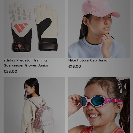
Vind een winkel
Bestelling traceren
Mijn JD
Klantenservice
adidas Predator Training
Nike Futura Cap Junior
Goalkeeper Gloves Junior
€16,00
Download de app
€23,00
Wie wij zijn