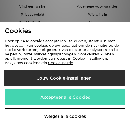
Vind een winkel
Algemene voorwaarden
Privacybeleid
Wie wij zijn
Cookie Settings
Vacatures
Cookies
Bestellingen en Levering
Partnerprogramma
Door op "Alle cookies accepteren" te klikken, stemt u in met
het opslaan van cookies op uw apparaat om de navigatie op de
site te verbeteren, het gebruik van de site te analyseren en te
helpen bij onze marketinginspanningen. Voorkeuren kunnen
op elk moment worden aangepast in Cookie-instellingen.
Bekijk ons cookiebeleid
Cookie Beleid
Verzenden Naar
Jouw Cookie-instellingen
België
Wij accepteren de volgende betaalmethoden
Accepteer alle Cookies
Bezoek onze bedrijfswebsite
www.jdplc.com
Weiger alle cookies
Copyright © 2026 JD Sports Fashion Plc, Alle rechten voorbehouden.