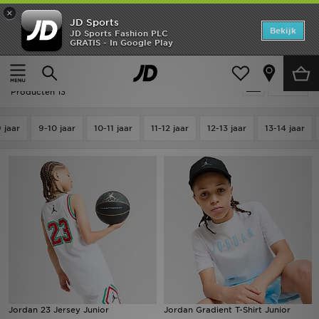
×
JD Sports
Home
Bekijk
JD Sports Fashion PLC
GRATIS - In Google Play
Thuis
Kids
Junior Kleding (8-15 jaar)
T-shirts & Poloshirts
Offers
Kids - Jordan T-shirts & Poloshirts
Verfijn
New In
Producten 13
Heren
 jaar
9-10 jaar
10-11 jaar
11-12 jaar
12-13 jaar
13-14 jaar
Dames
Kids
Collecties
Voetbal
Sports
Jordan 23 Jersey Junior
Jordan Gradient T-Shirt Junior
Merken